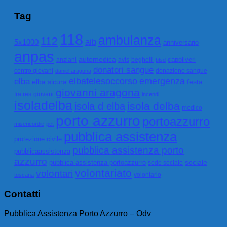
Tag
118
ambulanza
112
aib
5x1000
anniversario
anpas
automedica
capoliveri
anziani
avis
beghelli
blsd
donatori sangue
centro giovani
donazione sangue
daniel aragona
emergenza
elbatelesoccorso
elba
elba sicura
festa
giovanni aragona
fratres
giovani
incendi
isoladelba
isola delba
isola d elba
medico
porto azzurro
portoazzurro
misericordie
pet
pubblica assistenza
protezione civile
pubblica assistenza porto
pubblicaassistenza
azzurro
sociale
pubblica assistenza portoazzurro
sede sociale
volontariato
volontari
volontario
toscana
Contatti
Pubblica Assistenza Porto Azzurro – Odv