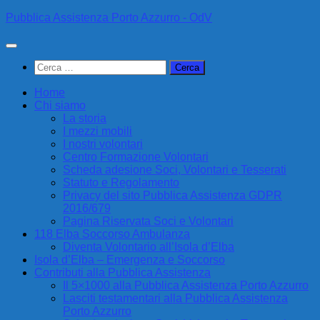
Sotto
Pubblica Assistenza Porto Azzurro - OdV
il
contenuto
Ricerca
per:
Home
Chi siamo
La storia
I mezzi mobili
I nostri volontari
Centro Formazione Volontari
Scheda adesione Soci, Volontari e Tesserati
Statuto e Regolamento
Privacy del sito Pubblica Assistenza GDPR
2016/679
Pagina Riservata Soci e Volontari
118 Elba Soccorso Ambulanza
Diventa Volontario all’Isola d’Elba
Isola d’Elba – Emergenza e Soccorso
Contributi alla Pubblica Assistenza
Il 5×1000 alla Pubblica Assistenza Porto Azzurro
Lasciti testamentari alla Pubblica Assistenza
Porto Azzurro