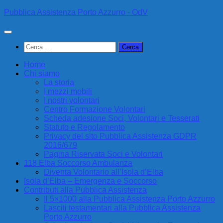
Sotto
Pubblica Assistenza Porto Azzurro - OdV
il
contenuto
Ricerca
per:
Home
Chi siamo
La storia
I mezzi mobili
I nostri volontari
Centro Formazione Volontari
Scheda adesione Soci, Volontari e Tesserati
Statuto e Regolamento
Privacy del sito Pubblica Assistenza GDPR
2016/679
Pagina Riservata Soci e Volontari
118 Elba Soccorso Ambulanza
Diventa Volontario all’Isola d’Elba
Isola d’Elba – Emergenza e Soccorso
Contributi alla Pubblica Assistenza
Il 5×1000 alla Pubblica Assistenza Porto Azzurro
Lasciti testamentari alla Pubblica Assistenza
Porto Azzurro