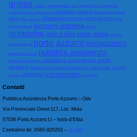
anpas
automedica
capoliveri
anziani
avis
beghelli
blsd
donatori sangue
centro giovani
donazione sangue
daniel aragona
emergenza
elbatelesoccorso
elba
elba sicura
festa
giovanni aragona
fratres
giovani
incendi
isoladelba
isola delba
isola d elba
medico
porto azzurro
portoazzurro
misericordie
pet
pubblica assistenza
protezione civile
pubblica assistenza porto
pubblicaassistenza
azzurro
sociale
pubblica assistenza portoazzurro
sede sociale
volontariato
volontari
volontario
toscana
Contatti
Pubblica Assistenza Porto Azzurro – Odv
Via Provinciale Ovest 117, Loc. Mola
57036 Porto Azzurro LI – Isola d’Elba
Centralino tel. 0565-920202 –
e-mail